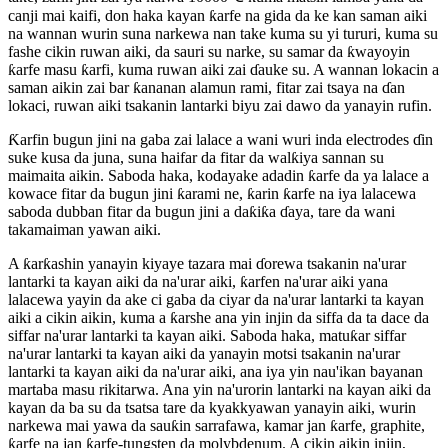
canji mai kaifi, don haka kayan ƙarfe na gida da ke kan saman aiki
na wannan wurin suna narkewa nan take kuma su yi tururi, kuma su
fashe cikin ruwan aiki, da sauri su narke, su samar da ƙwayoyin
ƙarfe masu ƙarfi, kuma ruwan aiki zai ɗauke su. A wannan lokacin a
saman aikin zai bar ƙananan alamun rami, fitar zai tsaya na ɗan
lokaci, ruwan aiki tsakanin lantarki biyu zai dawo da yanayin rufin.
Ƙarfin bugun jini na gaba zai lalace a wani wuri inda electrodes ɗin
suke kusa da juna, suna haifar da fitar da walƙiya sannan su
maimaita aikin. Saboda haka, kodayake adadin ƙarfe da ya lalace a
kowace fitar da bugun jini ƙarami ne, ƙarin ƙarfe na iya lalacewa
saboda dubban fitar da bugun jini a daƙiƙa ɗaya, tare da wani
takamaiman yawan aiki.
A ƙarƙashin yanayin kiyaye tazara mai ɗorewa tsakanin na'urar
lantarki ta kayan aiki da na'urar aiki, ƙarfen na'urar aiki yana
lalacewa yayin da ake ci gaba da ciyar da na'urar lantarki ta kayan
aiki a cikin aikin, kuma a ƙarshe ana yin injin da siffa da ta dace da
siffar na'urar lantarki ta kayan aiki. Saboda haka, matuƙar siffar
na'urar lantarki ta kayan aiki da yanayin motsi tsakanin na'urar
lantarki ta kayan aiki da na'urar aiki, ana iya yin nau'ikan bayanan
martaba masu rikitarwa. Ana yin na'urorin lantarki na kayan aiki da
kayan da ba su da tsatsa tare da kyakkyawan yanayin aiki, wurin
narkewa mai yawa da sauƙin sarrafawa, kamar jan ƙarfe, graphite,
ƙarfe na jan ƙarfe-tungsten da molybdenum. A cikin aikin injin,