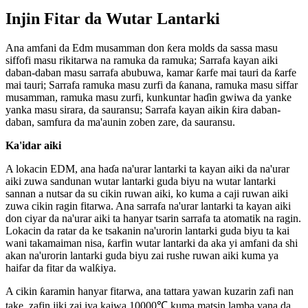
Injin Fitar da Wutar Lantarki
Ana amfani da Edm musamman don ƙera molds da sassa masu
siffofi masu rikitarwa na ramuka da ramuka; Sarrafa kayan aiki
daban-daban masu sarrafa abubuwa, kamar ƙarfe mai tauri da ƙarfe
mai tauri; Sarrafa ramuka masu zurfi da ƙanana, ramuka masu siffar
musamman, ramuka masu zurfi, kunkuntar haɗin gwiwa da yanke
yanka masu sirara, da sauransu; Sarrafa kayan aikin ƙira daban-
daban, samfura da ma'aunin zoben zare, da sauransu.
Ka'idar aiki
A lokacin EDM, ana haɗa na'urar lantarki ta kayan aiki da na'urar
aiki zuwa sandunan wutar lantarki guda biyu na wutar lantarki
sannan a nutsar da su cikin ruwan aiki, ko kuma a caji ruwan aiki
zuwa cikin ragin fitarwa. Ana sarrafa na'urar lantarki ta kayan aiki
don ciyar da na'urar aiki ta hanyar tsarin sarrafa ta atomatik na ragin.
Lokacin da ratar da ke tsakanin na'urorin lantarki guda biyu ta kai
wani takamaiman nisa, ƙarfin wutar lantarki da aka yi amfani da shi
akan na'urorin lantarki guda biyu zai rushe ruwan aiki kuma ya
haifar da fitar da walƙiya.
A cikin ƙaramin hanyar fitarwa, ana tattara yawan kuzarin zafi nan
take, zafin jiki zai iya kaiwa 10000℃ kuma matsin lamba yana da