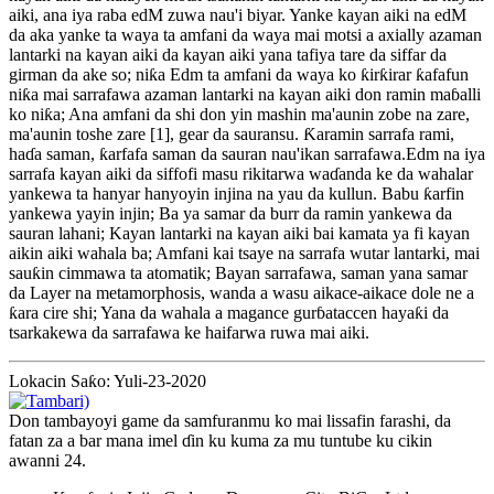
aiki, ana iya raba edM zuwa nau'i biyar. Yanke kayan aiki na edM
da aka yanke ta waya ta amfani da waya mai motsi a axially azaman
lantarki na kayan aiki da kayan aiki yana tafiya tare da siffar da
girman da ake so; niƙa Edm ta amfani da waya ko ƙirƙirar ƙafafun
niƙa mai sarrafawa azaman lantarki na kayan aiki don ramin maɓalli
ko niƙa; Ana amfani da shi don yin mashin ma'aunin zobe na zare,
ma'aunin toshe zare [1], gear da sauransu. Ƙaramin sarrafa rami,
haɗa saman, ƙarfafa saman da sauran nau'ikan sarrafawa.Edm na iya
sarrafa kayan aiki da siffofi masu rikitarwa waɗanda ke da wahalar
yankewa ta hanyar hanyoyin injina na yau da kullun. Babu ƙarfin
yankewa yayin injin; Ba ya samar da burr da ramin yankewa da
sauran lahani; Kayan lantarki na kayan aiki bai kamata ya fi kayan
aikin aiki wahala ba; Amfani kai tsaye na sarrafa wutar lantarki, mai
sauƙin cimmawa ta atomatik; Bayan sarrafawa, saman yana samar
da Layer na metamorphosis, wanda a wasu aikace-aikace dole ne a
ƙara cire shi; Yana da wahala a magance gurɓataccen hayaƙi da
tsarkakewa da sarrafawa ke haifarwa ruwa mai aiki.
Lokacin Saƙo: Yuli-23-2020
Don tambayoyi game da samfuranmu ko mai lissafin farashi, da
fatan za a bar mana imel ɗin ku kuma za mu tuntube ku cikin
awanni 24.