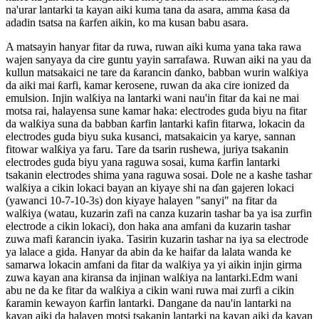
na'urar lantarki ta kayan aiki kuma tana da asara, amma ƙasa da
adadin tsatsa na ƙarfen aikin, ko ma kusan babu asara.
A matsayin hanyar fitar da ruwa, ruwan aiki kuma yana taka rawa
wajen sanyaya da cire guntu yayin sarrafawa. Ruwan aiki na yau da
kullun matsakaici ne tare da ƙarancin ɗanko, babban wurin walƙiya
da aiki mai ƙarfi, kamar kerosene, ruwan da aka cire ionized da
emulsion. Injin walƙiya na lantarki wani nau'in fitar da kai ne mai
motsa rai, halayensa sune kamar haka: electrodes guda biyu na fitar
da walƙiya suna da babban ƙarfin lantarki kafin fitarwa, lokacin da
electrodes guda biyu suka kusanci, matsakaicin ya karye, sannan
fitowar walƙiya ya faru. Tare da tsarin rushewa, juriya tsakanin
electrodes guda biyu yana raguwa sosai, kuma ƙarfin lantarki
tsakanin electrodes shima yana raguwa sosai. Dole ne a kashe tashar
walƙiya a cikin lokaci bayan an kiyaye shi na ɗan gajeren lokaci
(yawanci 10-7-10-3s) don kiyaye halayen "sanyi" na fitar da
walƙiya (watau, kuzarin zafi na canza kuzarin tashar ba ya isa zurfin
electrode a cikin lokaci), don haka ana amfani da kuzarin tashar
zuwa mafi ƙarancin iyaka. Tasirin kuzarin tashar na iya sa electrode
ya lalace a gida. Hanyar da abin da ke haifar da lalata wanda ke
samarwa lokacin amfani da fitar da walƙiya ya yi aikin injin girma
zuwa kayan ana kiransa da injinan walƙiya na lantarki.Edm wani
abu ne da ke fitar da walƙiya a cikin wani ruwa mai zurfi a cikin
ƙaramin kewayon ƙarfin lantarki. Dangane da nau'in lantarki na
kayan aiki da halayen motsi tsakanin lantarki na kayan aiki da kayan