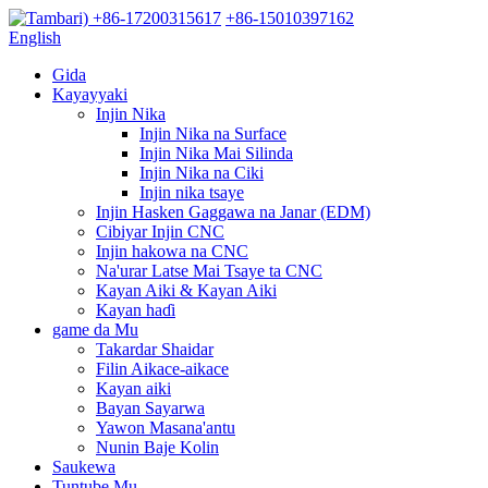
+86-17200315617
+86-15010397162
English
Gida
Kayayyaki
Injin Nika
Injin Nika na Surface
Injin Nika Mai Silinda
Injin Nika na Ciki
Injin nika tsaye
Injin Hasken Gaggawa na Janar (EDM)
Cibiyar Injin CNC
Injin hakowa na CNC
Na'urar Latse Mai Tsaye ta CNC
Kayan Aiki & Kayan Aiki
Kayan haɗi
game da Mu
Takardar Shaidar
Filin Aikace-aikace
Kayan aiki
Bayan Sayarwa
Yawon Masana'antu
Nunin Baje Kolin
Saukewa
Tuntube Mu