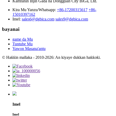
Kamfanin Injin Gada na Dongguan City BiGa, Ltd.
Kira Mu Yanzu/Whatsapp:
+86-17200315617
+86-
15010397162
Imel:
sales6@dgbica.com
sales9@dgbica.com
bayanai
game da Mu
Tuntube Mu
Yawon Masana'antu
© Haƙƙin mallaka - 2010-2026: An kiyaye dukkan haƙƙoƙi.
Imel
Imel