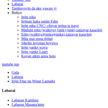
Labarai
Tambayoyin da ake yawan yi
Bidiyo
Injin niƙa
Injinan haƙa ramin Edm
Injin niƙa CNC/ cibiyar injina ta tsaye
Madubi edm (walƙiya) (sink) (sink) zaizayar ƙasa/inji
Edm (walƙiya)(sinka)(sinka) zaizayar ƙasa/inji
Mita mai nuna dijital
Sikelin layi/mai ɓoyewa
Injin yanke waya
Injin yanke Laser
Kayan aikin auna hoto
tuntuɓe mu
Gida
Labarai
Injin Fitar da Wutar Lantarki
Labarai
Labaran Kamfani
Labaran Masana'antu